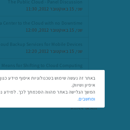
The Public Cloud - Panel Discussion
שני, 15 באוקטובר 2012, 11:30
a Center to the Cloud with no Downtime
שני, 15 באוקטובר 2012, 12:00
loud Backup Services for Mobile Devices
שני, 15 באוקטובר 2012, 12:20
 Means for Shifting to CIoud Computing
שני, 15 באוקטובר 2012, 12:40
איפיון ושיווק.
המשך הגלישה באתר מהווה הסכמתך לכך. למידע נוס
ומחשבים
.
שתפו ברשת
שתף בטוויטר
שתף בפייסבוק
שתף בלינקדאין
שתף בווטסאפ
שתף בטלגרם