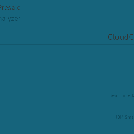
Presale
nalyzer