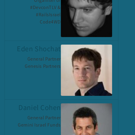
Organiser of
#DevconTLV &
#RailsIsrael
Code4WD
Eden Shochat
General Partner
Genesis Partners
Daniel Cohen
General Partner
Gemini Israel Funds