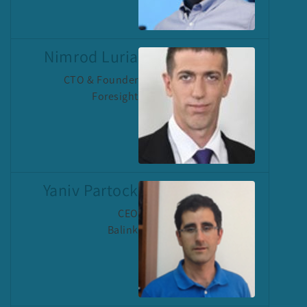
Nimrod Luria
CTO & Founder
Foresight
Yaniv Partock
CEO
Balink