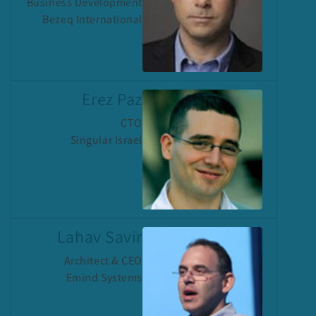
Business Development
Bezeq International
Erez Paz
CTO
Singular Israel
Lahav Savir
Architect & CEO
Emind Systems