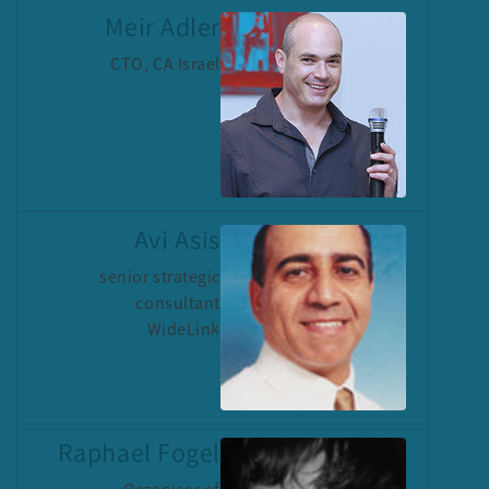
Meir Adler
CTO, CA Israel
Avi Asis
senior strategic
consultant
WideLink
Raphael Fogel