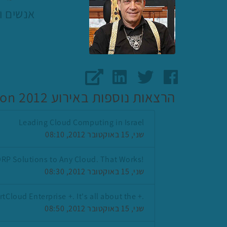
אנשים ו
דף הפייסבוק של פלי הנמר
חשבון הטוויטר של פלי הנמר
האתר של פלי הנמר
עמוד הלינקדאין של פלי הנמר
הרצאות נוספות באירוע CloudCon 2012
Leading Cloud Computing in Israel
שני, 15 באוקטובר 2012, 08:10
!Real Time DRP Solutions to Any Cloud. That Works
שני, 15 באוקטובר 2012, 08:30
.+ IBM SmartCloud Enterprise +. It's all about the
שני, 15 באוקטובר 2012, 08:50