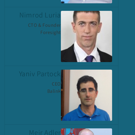
Nimrod Luria
CTO & Founder
Foresight
Yaniv Partock
CEO
Balink
Meir Adler