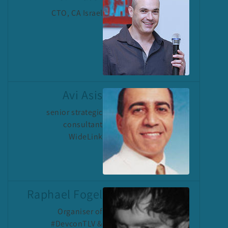
CTO, CA Israel
Avi Asis
senior strategic
consultant
WideLink
Raphael Fogel
Organiser of
#DevconTLV &