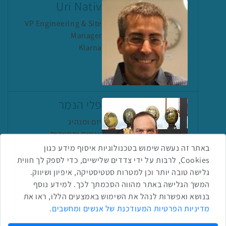
Uri Nativ
VP Engineering & Site
Manager
Klarna
פלי הנמר
יזם ומנהיג
אנשים ומחשבים
באתר זה נעשה שימוש בטכנולוגיות איסוף מידע כגון
Cookies, לרבות על ידי צדדים שלישיים, כדי לספק לך חווית
גלישה טובה יותר וכן למטרות סטטיסטיקה, איפיון ושיווק.
המשך הגלישה באתר מהווה הסכמתך לכך. למידע נוסף
בנושא ואפשרות לנהל את השימוש באמצעים הללו, ראו את
שתפו ברשת
מדיניות הפרטיות המעודכנת של אנשים ומחשבים
.
שתף בטוויטר
שתף בפייסבוק
שתף בלינקדאין
שתף בווטסאפ
שתף בטלגרם