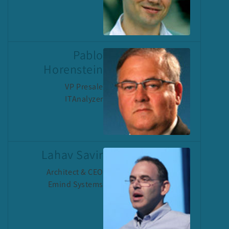
Pablo
Horenstein
VP Presale
ITAnalyzer
Lahav Savir
Architect & CEO
Emind Systems